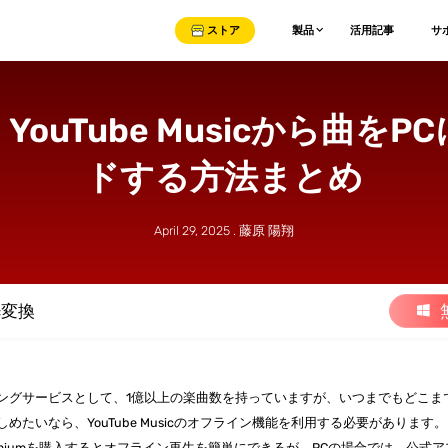
ストア
製品
活用記事
サ
ouTube Musicから曲を
ドする方法まとめ
April 29, 2025 . 藤原 陽翔
ic変換
トリーミングサービスとして、1億以上の楽曲数を持っていますが、いつまでもどこま
を楽しめたいなら、YouTube Musicのオフライン機能を利用する必要があります。
c Premiumを購入するとオフライン再生を簡単にできるが、PCの場合では、公式ア