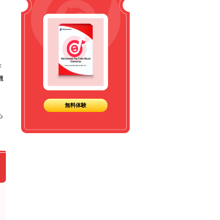
」
作
機
、
ソ
無料体験
も