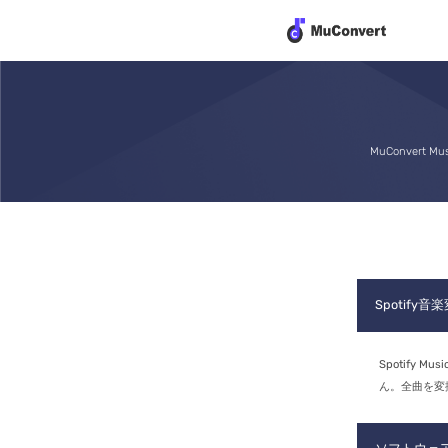
MuConver
Spotif
Spotify 
ん。全曲を変