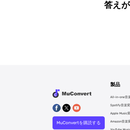
答え
製品
All-in-on
Spotify音
Apple Mus
Amazon音
MuConvertを購読する
YouTube M