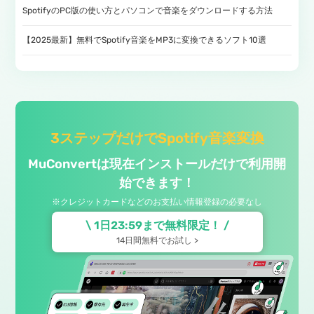
SpotifyのPC版の使い方とパソコンで音楽をダウンロードする方法
【2025最新】無料でSpotify音楽をMP3に変換できるソフト10選
3ステップだけでSpotify音楽変換
MuConvertは現在インストールだけで利用開
始できます！
※クレジットカードなどのお支払い情報登録の必要なし
\
1日23:59
まで無料限定！ /
14日間無料でお試し >