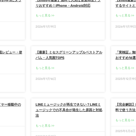
udをMP3にダウ
【2026年最新】無料で人気な音楽再生アプ
【2026最新
リおすすめ！iPhone・Android対応
するサイトと
もっと見る
もっと見る
2026年1月19日
2026年1月19
の徹底レビュー・使
【最新】ミセスグリーンアップルベストアル
「実検証」無
バム・人気順TOP5
おすすめ16選
もっと見る
もっと見る
2026年1月16日
2025年12月19
イヤー移動中の
LINEミュージックが再生できない？LINEミ
【完全解説】
ュージックでの不具合が発生した原因と対処
料で使う方法
法
もっと見る
もっと見る
2025年5月6日