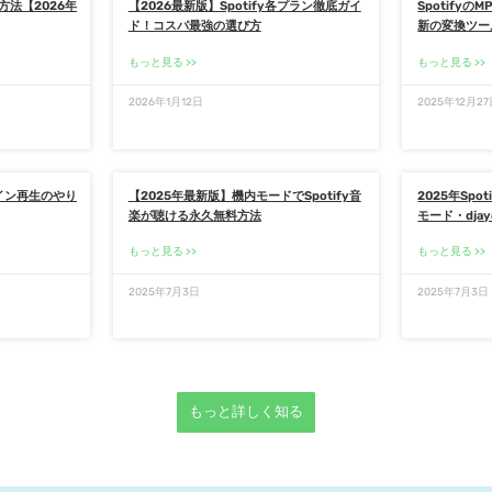
料方法【2026年
【2026最新版】Spotify各プラン徹底ガイ
Spotify
ド！コスパ最強の選び方
新の変換ツー
もっと見る
もっと見る
2026年1月12日
2025年12月2
ライン再生のやり
【2025年最新版】機内モードでSpotify音
2025年Sp
楽が聴ける永久無料方法
モード・dja
もっと見る
もっと見る
2025年7月3日
2025年7月3日
もっと詳しく知る