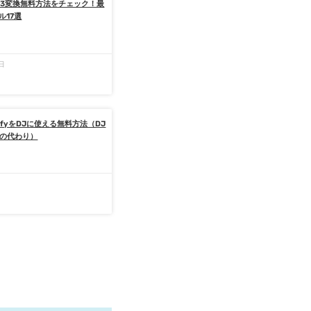
のMP3変換無料方法をチェック！最
ル17選
7日
otifyをDJに使える無料方法（DJ
yの代わり）