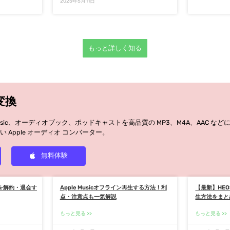
2025年5月11日
もっと詳しく知る
c変換
unes Music、オーディオブック、ポッドキャストを高品質の MP3、M4A、AAC
 Apple オーディオ コンバーター。
無料体験
icを解約・退会す
Apple Musicオフライン再生する方法！利
【最新】HEOS
点・注意点も一気解説
生方法をまと
もっと見る
もっと見る