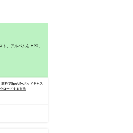
スト、アルバムを MP3、
」無料でSpotifyポッドキャス
ダウロードする方法
日