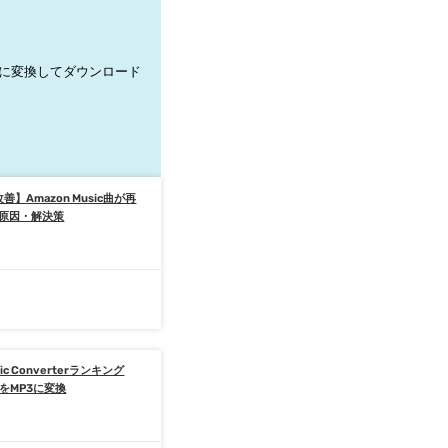
 に変換してダウンロード
善】Amazon Music曲が再
原因・解決策
日
sic Converterランキング
曲をMP3に変換