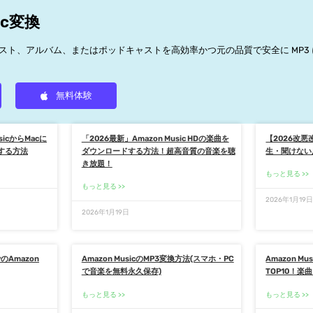
ic変換
イリスト、アルバム、またはポッドキャストを高効率かつ元の品質で安全に MP3
無料体験
sicからMacに
「2026最新」Amazon Music HDの楽曲を
【2026改悪改
する方法
ダウンロードする方法！超高音質の音楽を聴
生・聞けない
き放題！
もっと見る
もっと見る
2026年1月19
2026年1月19日
のAmazon
Amazon MusicのMP3変換方法(スマホ・PC
Amazon Mu
で音楽を無料永久保存)
TOP10！楽
もっと見る
もっと見る