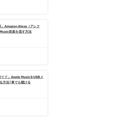
日
」Amazon Alexa（アレク
 Music音楽を流す方法
日
イド」Apple MusicをUSBメ
方法 | 車でも聴ける
日