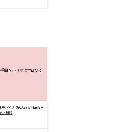
 などに手間をかけずにすばやく
デバイスでのApple Music再
めて解説