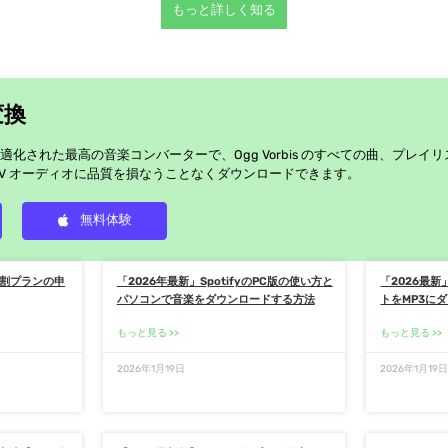
もっと詳しく知る
変換
化された最高の音楽コンバーターで、Ogg Vorbis のすべての曲、プレイリ
 WAV オーディオに品質を損なうことなくダウンロードできます。
無料体験
y学割プランの申
「2026年最新」SpotifyのPC版の使い方と
「2026最新
パソコンで音楽をダウンロードする方法
トをMP3に
もっと見る
もっと見る
2026年1月19日
2026年1月19