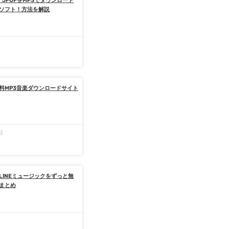
】JPOPをMP3でダウンロード
ソフト！方法を解説
日
料MP3音楽ダウンロードサイト
日
LINEミュージックをずっと無
まとめ