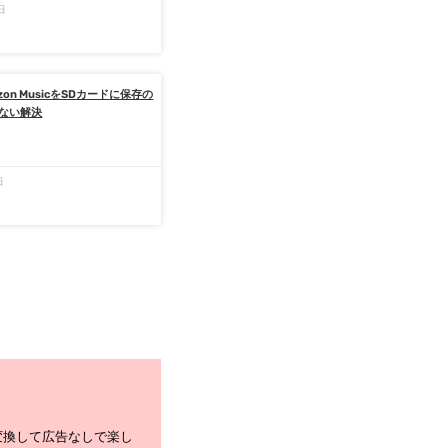
日
zon MusicをSDカードに保存の
ない解決
日
に変換して広告なしで楽し