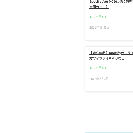
Spotifyの曲をCDに焼く無
全面ガイド】
もっと見る
2026年1月19日
【永久無料】Spotifyオフ
方ワイファイ&ギガなし
もっと見る
2025年7月3日