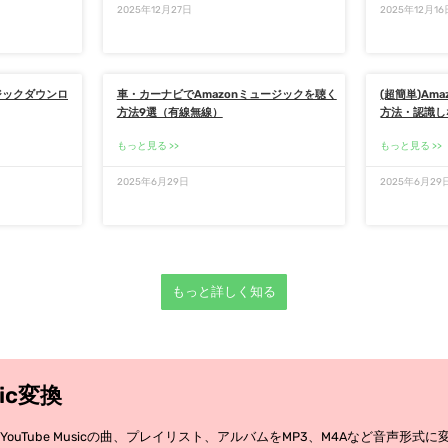
2025年12月27日
2025年12月16
ジックダウンロ
車・カーナビでAmazonミュージックを聴く
(超簡単)Ama
方法9選（有線無線）
方法・認識し
もっと見る
もっと見る
2025年6月29日
2025年6月29
もっと詳しく知る
sic変換
ouTube Musicの曲、プレイリスト、アルバムをMP3、M4Aなど音声形式