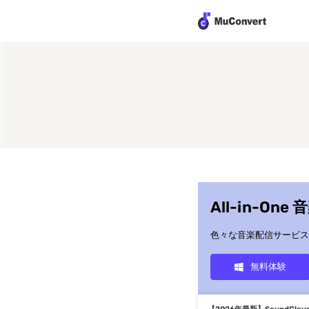
All-in-One
色々な音楽配信サービスか
無料体験