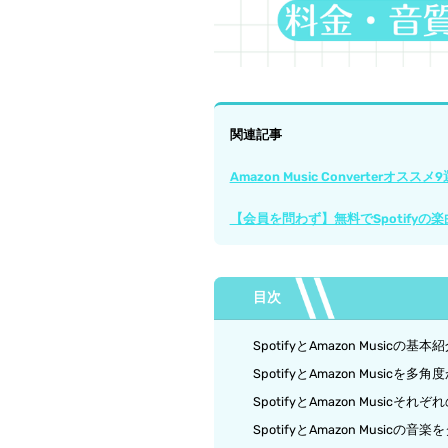
関連記事
Amazon Music Converter
【会員を問わず】無料でSpotify
目次
SpotifyとAmazon Musicの基本
SpotifyとAmazon Musicを
SpotifyとAmazon Music
SpotifyとAmazon Music