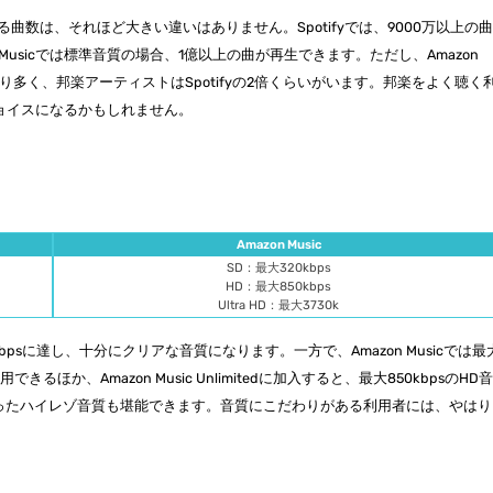
録されている曲数は、それほど大きい違いはありません。Spotifyでは、9000万以上の
 Musicでは標準音質の場合、1億以上の曲が再生できます。ただし、Amazon
fyより多く、邦楽アーティストはSpotifyの2倍くらいがいます。邦楽をよく聴く
いチョイスになるかもしれません。
Amazon Music
SD：最大320kbps
HD：最大850kbps
Ultra HD：最大3730k
 kbpsに達し、十分にクリアな音質になります。一方で、Amazon Musicでは最
きるほか、Amazon Music Unlimitedに加入すると、最大850kbpsのHD
D音質といったハイレゾ音質も堪能できます。音質にこだわりがある利用者には、やはり