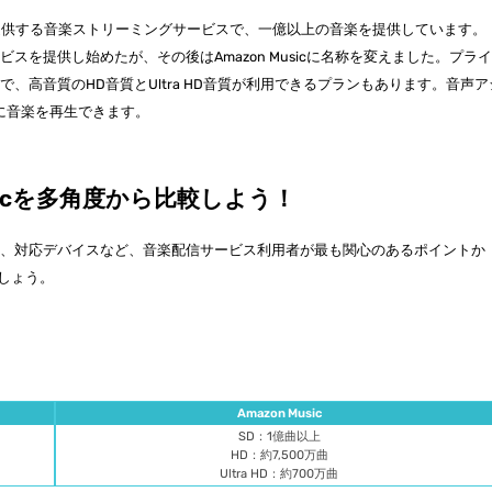
azonが提供する音楽ストリーミングサービスで、一億以上の音楽を提供しています。
でサービスを提供し始めたが、その後はAmazon Musicに名称を変えました。プラ
、高音質のHD音質とUltra HD音質が利用できるプランもあります。音声ア
単に音楽を再生できます。
 Musicを多角度から比較しよう！
質、対応デバイスなど、音楽配信サービス利用者が最も関心のあるポイントか
しましょう。
Amazon Music
SD：1億曲以上
HD：約7,500万曲
Ultra HD：約700万曲