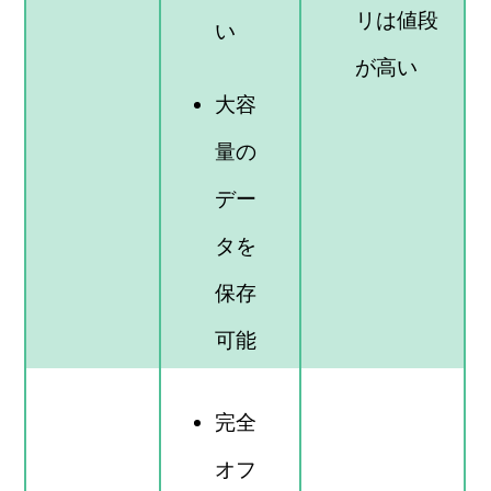
リは値段
い
が高い
大容
量の
デー
タを
保存
可能
完全
オフ