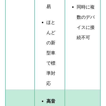
易
同時に複
数のデバ
ほと
イスに接
んど
続不可
の新
型車
で標
準対
応
高音