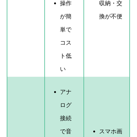
操作
収納・交
が簡
換が不便
単で
コス
ト低
い
アナ
ログ
接続
で音
スマホ画