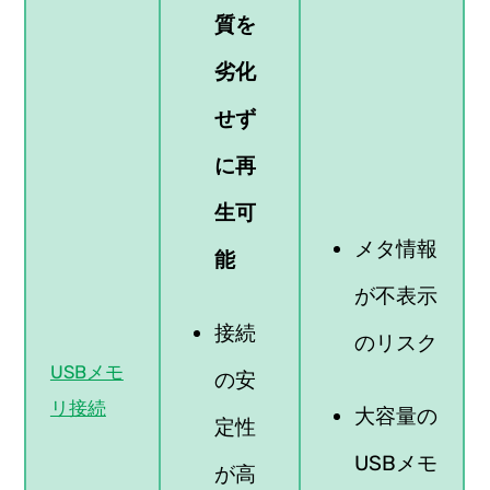
質を
劣化
せず
に再
生可
メタ情報
能
が不表示
接続
のリスク
USBメモ
の安
リ接続
大容量の
定性
USBメモ
が高