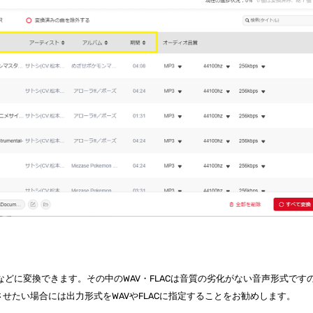
ACなどに変換できます。その中のWAV・FLACは音質の劣化がない音声形式です
上させたい場合には出力形式をWAVやFLACに指定することをお勧めします。