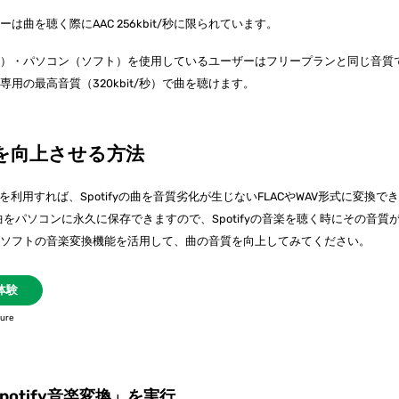
曲を聴く際にAAC 256kbit/秒に限られています。
リ）・パソコン（ソフト）を使用しているユーザーはフリープランと同じ音質
用の最高音質（320kbit/秒）で曲を聴けます。
音質を向上させる方法
を利用すれば、Spotifyの曲を音質劣化が生じないFLACやWAV形式に変換で
の曲をパソコンに永久に保存できますので、Spotifyの音楽を聴く時にその音質
のソフトの音楽変換機能を活用して、曲の音質を向上してみてください。
体験
ure
Spotify音楽変換」を実行