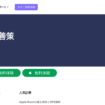
今すぐ無料体験
ポート
改善策
無料体験
無料体験
人気記事
体
、
Apple Musicの曲を保存とMP3無料