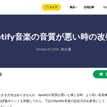
ストア
製品
活用記事
サ
otify音楽の音質が悪い時の
October 27, 2024 . 鈴川 霧
換
向上する方法はありませんか。Spotifyの音質が悪いと感じる時、より良い音楽
を上げる
ポイントを把握してから、下記のSpotify音楽の設定方法を参考にして
みましょう。