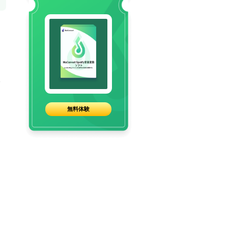
ェ
）
無料体験